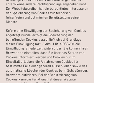
Grundlage von Art. 6 Abs. 1 lit. f DSGVO gespeichert,
sofern keine andere
Rechtsgrundlage angegeben wird.
Der Websitebetreiber hat ein berechtigtes Interesse an
der Speicherung
von Cookies zur technisch
fehlerfreien und optimierten Bereitstellung seiner
Dienste.
Sofern eine Einwilligung zur Speicherung von Cookies
abgefragt wurde, erfolgt die Speicherung der
betreffenden
Cookies ausschließlich auf Grundlage
dieser Einwilligung (Art. 6 Abs. 1 lit. a DSGVO); die
Einwilligung ist
jederzeit widerrufbar.
Sie können Ihren
Browser so einstellen, dass Sie über das Setzen von
Cookies informiert werden und
Cookies nur im
Einzelfall erlauben, die Annahme von Cookies für
bestimmte Fälle oder generell ausschließen
sowie das
automatische Löschen der Cookies beim Schließen des
Browsers aktivieren. Bei der
Deaktivierung von
Cookies kann die Funktionalität dieser Website
eingeschränkt sein.
Soweit Cookies von
Drittunternehmen oder zu Analysezwecken eingesetzt
werden, werden wir Sie hierüber
im Rahmen dieser
Datenschutzerklärung gesondert informieren und ggf.
eine Einwilligung abfragen.
Kontaktformular
Wenn Sie uns per Kontaktformular Anfragen
zukommen lassen, werden Ihre Angaben aus
dem
Anfrageformular inklusive der von Ihnen dort
angegebenen Kontaktdaten zwecks Bearbeitung der