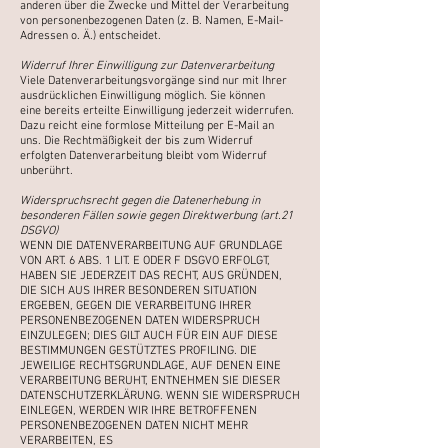
anderen über
die Zwecke und Mittel der Verarbeitung
von personenbezogenen Daten (z. B. Namen, E-Mail-
Adressen o. Ä.)
entscheidet.
Widerruf Ihrer Einwilligung zur Datenverarbeitung
Viele Datenverarbeitungsvorgänge sind nur mit Ihrer
ausdrücklichen Einwilligung möglich. Sie können
eine
bereits erteilte Einwilligung jederzeit widerrufen.
Dazu reicht eine formlose Mitteilung per E-Mail an
uns.
Die Rechtmäßigkeit der bis zum Widerruf
erfolgten Datenverarbeitung bleibt vom Widerruf
unberührt.
Widerspruchsrecht gegen die Datenerhebung in
besonderen Fällen sowie gegen Direktwerbung (art.21
DSGVO)
WENN DIE DATENVERARBEITUNG AUF GRUNDLAGE
VON ART. 6 ABS. 1 LIT. E ODER F DSGVO
ERFOLGT,
HABEN SIE JEDERZEIT DAS RECHT, AUS GRÜNDEN,
DIE SICH AUS IHRER BESONDEREN
SITUATION
ERGEBEN, GEGEN DIE VERARBEITUNG IHRER
PERSONENBEZOGENEN DATEN
WIDERSPRUCH
EINZULEGEN; DIES GILT AUCH FÜR EIN AUF DIESE
BESTIMMUNGEN GESTÜTZTES
PROFILING. DIE
JEWEILIGE RECHTSGRUNDLAGE, AUF DENEN EINE
VERARBEITUNG BERUHT,
ENTNEHMEN SIE DIESER
DATENSCHUTZERKLÄRUNG. WENN SIE WIDERSPRUCH
EINLEGEN,
WERDEN WIR IHRE BETROFFENEN
PERSONENBEZOGENEN DATEN NICHT MEHR
VERARBEITEN, ES