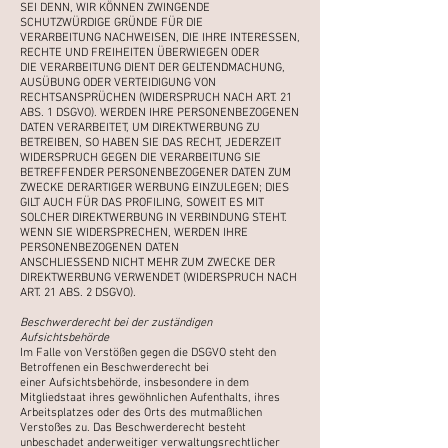
SEI DENN, WIR KÖNNEN ZWINGENDE
SCHUTZWÜRDIGE GRÜNDE FÜR DIE
VERARBEITUNG
NACHWEISEN, DIE IHRE INTERESSEN,
RECHTE UND FREIHEITEN ÜBERWIEGEN ODER
DIE
VERARBEITUNG DIENT DER GELTENDMACHUNG,
AUSÜBUNG ODER VERTEIDIGUNG VON
RECHTSANSPRÜCHEN (WIDERSPRUCH NACH ART. 21
ABS. 1 DSGVO).
WERDEN IHRE PERSONENBEZOGENEN
DATEN VERARBEITET, UM DIREKTWERBUNG ZU
BETREIBEN,
SO HABEN SIE DAS RECHT, JEDERZEIT
WIDERSPRUCH GEGEN DIE VERARBEITUNG SIE
BETREFFENDER PERSONENBEZOGENER DATEN ZUM
ZWECKE DERARTIGER WERBUNG
EINZULEGEN; DIES
GILT AUCH FÜR DAS PROFILING, SOWEIT ES MIT
SOLCHER DIREKTWERBUNG IN
VERBINDUNG STEHT.
WENN SIE WIDERSPRECHEN, WERDEN IHRE
PERSONENBEZOGENEN DATEN
ANSCHLIESSEND NICHT MEHR ZUM ZWECKE DER
DIREKTWERBUNG VERWENDET (WIDERSPRUCH
NACH
ART. 21 ABS. 2 DSGVO).
Beschwerderecht bei der zuständigen
Aufsichtsbehörde
Im Falle von Verstößen gegen die DSGVO steht den
Betroffenen ein Beschwerderecht bei
einer
Aufsichtsbehörde, insbesondere in dem
Mitgliedstaat ihres gewöhnlichen Aufenthalts, ihres
Arbeitsplatzes
oder des Orts des mutmaßlichen
Verstoßes zu. Das Beschwerderecht besteht
unbeschadet anderweitiger
verwaltungsrechtlicher